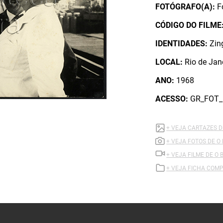
FOTÓGRAFO(A):
F
CÓDIGO DO FILME
IDENTIDADES:
Zin
LOCAL:
Rio de Jan
ANO:
1968
ACESSO:
GR_FOT_
+ VEJA CARTAZES D
+ VEJA FOTOS DE O
+ VEJA FILME DE O
+ VEJA FICHA COMP