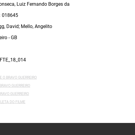
onseca, Luiz Fernando Borges da
:
018645
gg, David; Mello, Angelito
eiro - GB
FTE_18_014
E O BRAVO GUERREIRO
 BRAVO GUERREIRO
 BRAVO GUERREIRO
LETA DO FILME