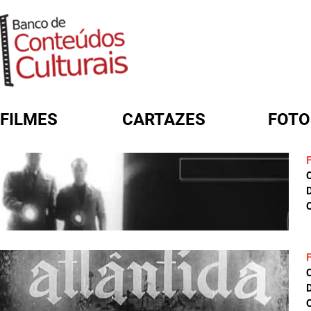
FILMES
CARTAZES
FOTO
FORMULÁRIO DE BUSCA
D
C
D
C